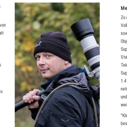
e
Me
Zu 
 von
Vol
lt
sow
Obj
Sup
Sta
s
Tel
Sup
1.4
nat
zu
und
wei
"Kl
bes